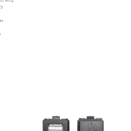
30 МГц
15
мм
м