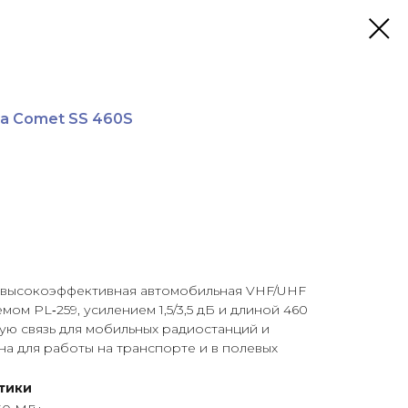
а Comet SS 460S
высокоэффективная автомобильная VHF/UHF
мом PL‑259, усилением 1,5/3,5 дБ и длиной 460
ую связь для мобильных радиостанций и
а для работы на транспорте и в полевых
тики