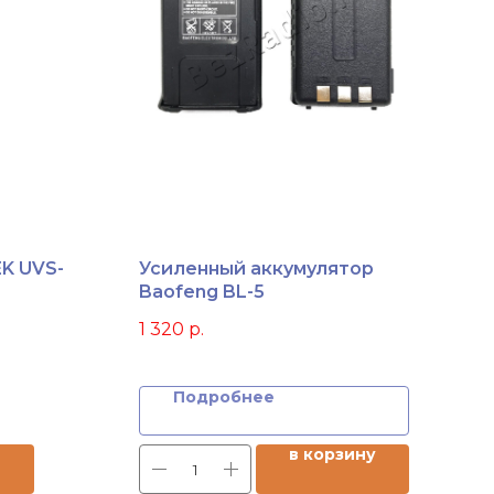
K UVS-
Усиленный аккумулятор
Baofeng BL-5
1 320
р.
Подробнее
в корзину
е