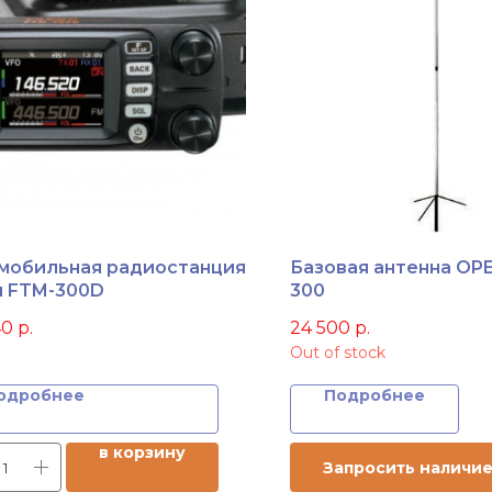
мобильная радиостанция
Базовая антенна OPE
u FTM-300D
300
40
р.
24 500
р.
Out of stock
одробнее
Подробнее
в корзину
Запросить наличи