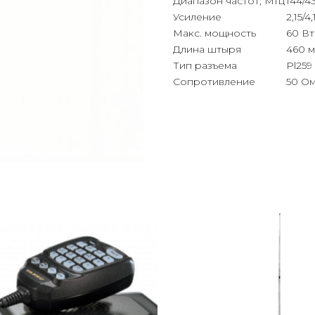
Диапазон частот, МГц
144/4
Усиление
2,15/4,
Макс. мощность
60 Вт
Длина штыря
460 
Тип разъема
Pl259
Сопротивление
50 О