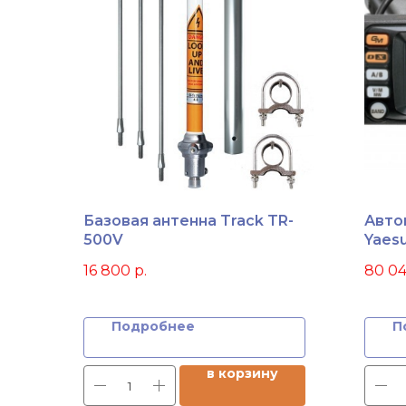
Базовая антенна Track TR-
Авто
500V
Yaes
16 800
р.
80 0
Подробнее
П
в корзину