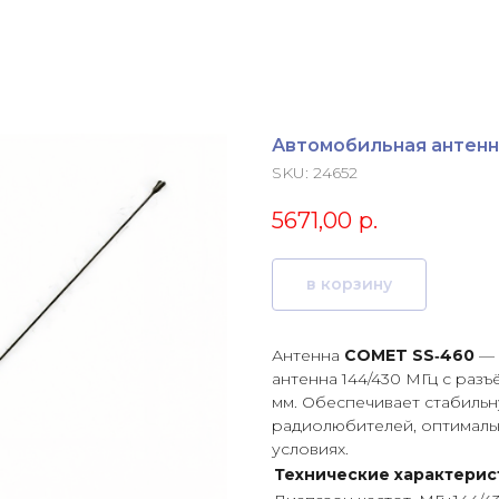
Автомобильная антенн
SKU:
24652
5671,00
р.
в корзину
Антенна
COMET SS‑460
— 
антенна 144/430 МГц с разъё
мм. Обеспечивает стабильн
радиолюбителей, оптимальн
условиях.
Технические характерис