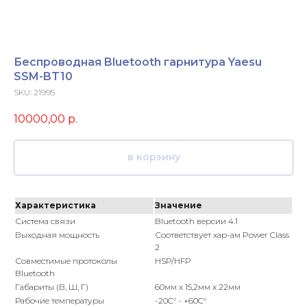
Беспроводная Bluetooth гарнитура Yaesu
SSM-BT10
SKU:
21995
10000,00
р.
в корзину
Характеристика
Значение
Система связи
Bluetooth версии 4.1
Выходная мощность
Соответствует хар-ам Power Class
2
Совместимые протоколы
HSP/HFP
Bluetooth
Габариты (В, Ш, Г)
60мм x 15,2мм x 22мм
Рабочие температуры
-20C° - +60C°