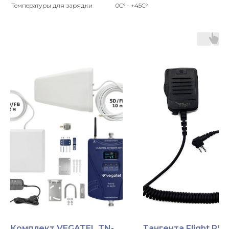
Температуры для зарядки
0C° - +45C°
Комплект VEGATEL TN-
Тангента Flight RS