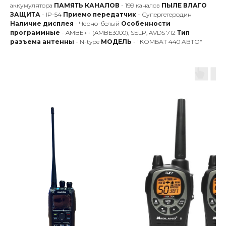
аккумулятора
ПАМЯТЬ КАНАЛОВ
- 199 каналов
ПЫЛЕ ВЛАГО
ЗАЩИТА
- IP-54
Приемо передатчик
- Супергетеродин
Наличие дисплея
- Черно-белый
Особенности
программные
- AMBE++ (AMBE3000), SELP, AVDS 712
Тип
разъема антенны
- N-type
МОДЕЛЬ
- "КОМБАТ 440 АВТО"