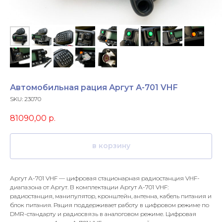
Автомобильная рация Аргут А-701 VHF
SKU:
23070
81090,00
р.
в корзину
Аргут А-701 VHF — цифровая стационарная радиостанция VHF-
диапазона от Аргут. В комплектации Аргут А-701 VHF:
радиостанция, манипулятор, кронштейн, антенна, кабель питания и
блок питания. Рация поддерживает работу в цифровом режиме по
DMR-стандарту и радиосвязь в аналоговом режиме. Цифровая