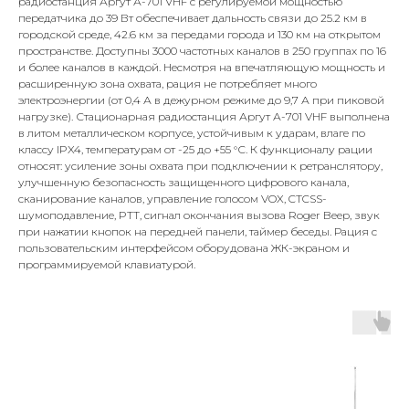
радиостанция Аргут А-701 VHF с регулируемой мощностью
передатчика до 39 Вт обеспечивает дальность связи до 25.2 км в
городской среде, 42.6 км за передами города и 130 км на открытом
пространстве. Доступны 3000 частотных каналов в 250 группах по 16
и более каналов в каждой. Несмотря на впечатляющую мощность и
расширенную зона охвата, рация не потребляет много
электроэнергии (от 0,4 А в дежурном режиме до 9,7 А при пиковой
нагрузке). Стационарная радиостанция Аргут А-701 VHF выполнена
в литом металлическом корпусе, устойчивым к ударам, влаге по
классу IPX4, температурам от -25 до +55 °С. К функционалу рации
относят: усиление зоны охвата при подключении к ретранслятору,
улучшенную безопасность защищенного цифрового канала,
сканирование каналов, управление голосом VOX, CTCSS-
шумоподавление, PTT, сигнал окончания вызова Roger Beep, звук
при нажатии кнопок на передней панели, таймер беседы. Рация с
пользовательским интерфейсом оборудована ЖК-экраном и
программируемой клавиатурой.