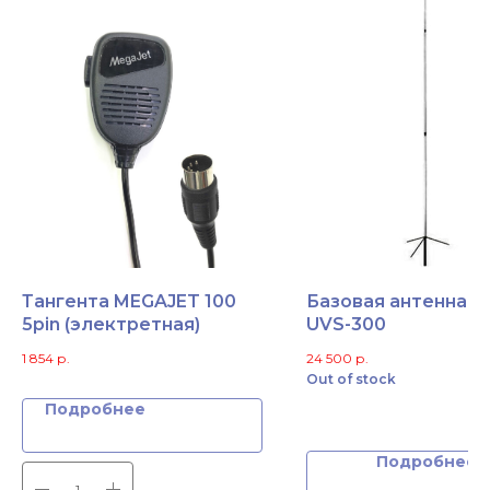
Тангента MEGAJET 100
Базовая антенна O
5pin (электретная)
UVS-300
1 854
р.
24 500
р.
Out of stock
Подробнее
Подробнее