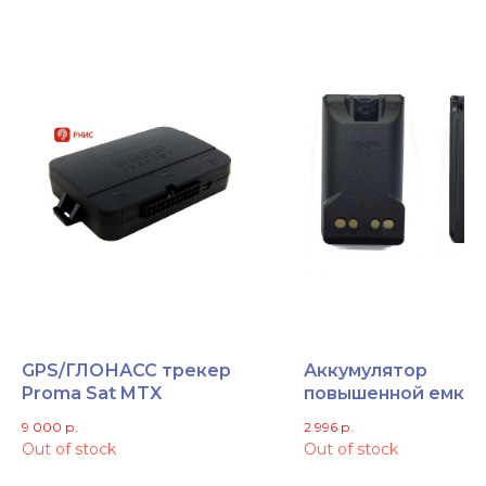
GPS/ГЛОНАСС трекер
Аккумулятор
Proma Sat MTX
повышенной емко
Motorola Solutions /
9 000
р.
2 996
р.
Vertex FNB-V134Li-
Out of stock
Out of stock