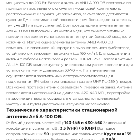
мощностью до 200 Вт. Базовая антенна ANLI A-100 DB построена по
принципу параллельного сложения мощностей коллинеарно
расположенных излучающих элементов, за счет этого достигается
сужение ДН в вертикальной плоскости (чем больше длина антенны,
тем уже ДН и выше усиление). Все проводящие элементы антенны
Anli A-100MU
выполнены из чистой меди, что снижает активные
потери и позволяет использовать антенну при большой мощности
источника. Излучающие элементы антенны ANLI A-100 DB
помещены в пластиковый корпус из высокопрочного фибергласа,
устойчивого к ветровым нагрузкам (до 160 км/ч ). Для соединения
антенн с кабелем использован разъем UHF PL-259. Базовая антенна
ANLI A-100 DB комплектуется универсальным узлом крепления для
установки на мачту диаметром 30-70 мм. Питание антенны
осуществляется заземленным автотрансформатором.Для
подключения ВЧ кабеля использован разъем UHF PL-259 (гнездо).
Возможна поставка антенн с разъемом N (гнездо) на заказ. Антенна
поставляется настроенной на диапазон 420-440 МГц, перестройка
на другие диапазоны осуществляется согласно прилагаемой
инструкции путем укорочения излучающих элементов.
Технические характеристики стационарной
антенны Anli A-100 DB:
Рабочий диапазон частот, МГц:
143-148 и 430-460
Заявленный
коэффициент усиления, dBi:
3,5 (VHF) / 6 (UHF)
Волновое
сопротивление, Ом:
50
Диаграмма направленности:
Круговая 135
градусов Коэффициент Эффективности Антенны, дБ:
3,5/6