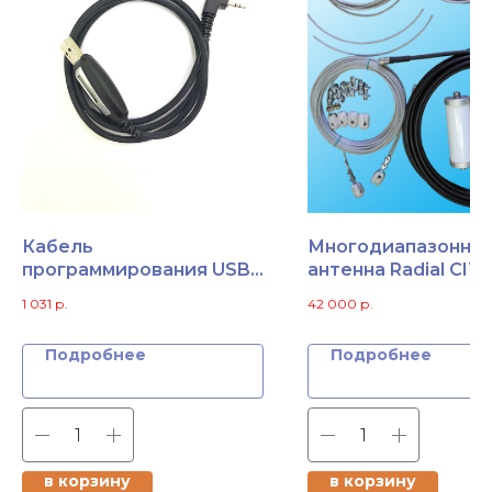
Кабель
Многодиапазонная
программирования USB
антенна Radial CITY
KPG-22 (программатор)
WINDOM CW160.10
1 031
р.
42 000
р.
Подробнее
Подробнее
в корзину
в корзину