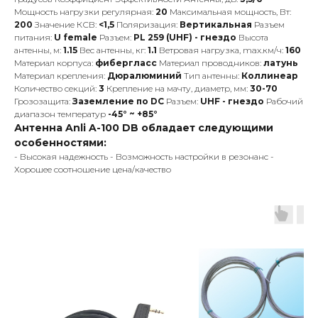
Мощность нагрузки регулярная:
20
Максимальная мощность, Вт:
200
Значение КСВ:
<1,5
Поляризация:
Вертикальная
Разъем
питания:
U female
Разъем:
PL 259 (UHF) - гнездо
Высота
антенны, м:
1.15
Вес антенны, кг:
1.1
Ветровая нагрузка, max.км/ч:
160
Материал корпуса:
фибергласс
Материал проводников:
латунь
Материал крепления:
Дюралюминий
Тип антенны:
Коллинеар
Количество секций:
3
Крепление на мачту, диаметр, мм:
30-70
Грозозащита:
Заземление по DC
Разъем:
UHF - гнездо
Рабочий
диапазон температур
-45° ~ +85°
Антенна Anli A-100 DB обладает следующими
особенностями:
- Высокая надежность - Возможность настройки в резонанс -
Хорошее соотношение цена/качество