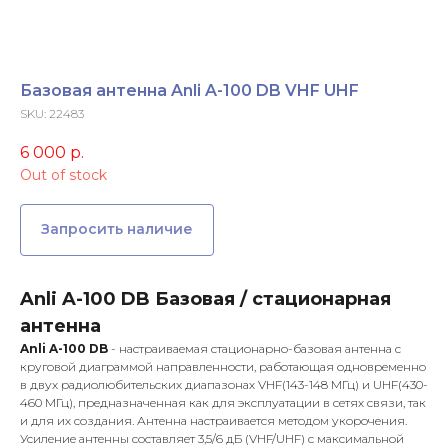
Базовая антенна Anli A-100 DB VHF UHF
SKU:
22483
6 000
р.
Out of stock
Запросить наличие
Anli A-100 DB Базовая / стационарная
антенна
Anli A-100 DB
- настраиваемая стационарно-базовая антенна с
круговой диаграммой направленности, работающая одновременно
в двух радиолюбительских диапазонах VHF(143-148 МГц) и UHF(430-
460 МГц), предназначенная как для эксплуатации в сетях связи, так
и для их создания. Антенна настраивается методом укорочения.
Усиление антенны составляет 3,5/6 дБ (VHF/UHF) с максимальной