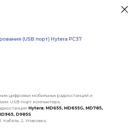
ования (USB порт) Hytera PC37
ния цифровых мобильных радиостанций и
зъем: USB-порт компьютера.
радиостанций
Hytera: MD655, MD655G, MD785,
RD965, D985S
1. Кабель. 2. Упаковка.