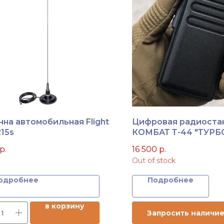
нна автомобильная Flight
Цифровая радиоста
215s
КОМБАТ Т-44 "ТУРБ
р.
16 500
р.
Out of stock
одробнее
Подробнее
в корзину
Запросить наличи