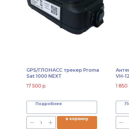
GPS/ГЛОНАСС трекер Proma
Анте
Sat 1000 NEXT
VH-1
17 500
р.
1 850
Подробнее
П
в корзину