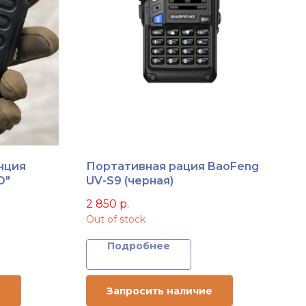
нция
Портативная рация BaoFeng
О"
UV-S9 (черная)
2 850
р.
Out of stock
Подробнее
е
Запросить наличие