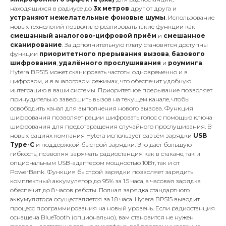
находящихся в радиусе до
3х метров
друг от друга и
устраняют нежелательные фоновые шумы
. Использование
новых технологий позволило реализовать такие функции как
смешанный аналогово-цифровой приём
и
смешанное
сканирование
. За дополнительную плату становятся доступны
функции
приоритетного прерывания вызова
,
базового
шифрования
,
удалённого прослушивания
и
роуминга
.
Hytera BP515 может сканировать частоты одновременно и в
цифровом, и в аналоговом режимах, что обеспечит удобную
интеграцию в ваши системы. Приоритетное прерывание позволяет
принудительно завершить вызов на текущем канале, чтобы
освободить канал для выполнения нового вызова. Функция
шифрования позволяет рации шифровать голос с помощью ключа
шифрования для предотвращения случайного прослушивания. В
новых рациях компания Hytera использует разъём зарядки
USB
Type-C
и поддержкой быстрой зарядки. Это даёт большую
гибкость, позволяя заряжать радиостанция как в стакане, так и
опциональным USB-адаптером мощностью 10Вт, так и от
PowerBank. Функция быстрой зарядки позволяет зарядить
комплектный аккумулятор до 95% за 1.5 часа, а часовая зарядка
обеспечит до 8 часов работы. Полная зарядка стандартного
аккумулятора осуществляется за 1.8 часа. Hytera BP515 выводит
процесс программирования на новый уровень. Если радиостанция
оснащена BlueTooth (опционально), вам становится не нужен