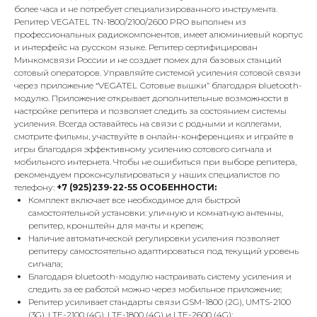
более часа и не потребует специализированного инструмента.
Репитер VEGATEL TN-1800/2100/2600 PRO выполнен из
профессиональных радиокомпонентов, имеет алюминиевый корпус
и интерфейс на русском языке. Репитер сертифицирован
Минкомсвязи России и не создает помех для базовых станций
сотовый операторов. Управляйте системой усиления сотовой связи
через приложение “VEGATEL Сотовые вышки” благодаря bluetooth-
модулю. Приложение открывает дополнительные возможности в
настройке репитера и позволяет следить за состоянием системы
усиления. Всегда оставайтесь на связи с родными и коллегами,
смотрите фильмы, участвуйте в онлайн-конференциях и играйте в
игры благодаря эффективному усилению сотового сигнала и
мобильного интернета. Чтобы не ошибиться при выборе репитера,
рекомендуем проконсультироваться у наших специалистов по
телефону:
+7 (925)239-22-55
ОСОБЕННОСТИ:
Комплект включает все необходимое для быстрой
самостоятельной установки: уличную и комнатную антенны,
репитер, кронштейн для мачты и крепеж;
Наличие автоматической регулировки усиления позволяет
репитеру самостоятельно адаптироваться под текущий уровень
сигнала;
Благодаря bluetooth-модулю настраивать систему усиления и
следить за ее работой можно через мобильное приложение;
Репитер усиливает стандарты связи GSM-1800 (2G), UMTS-2100
(3G), LTE-2100 (4G), LTE-1800 (4G) и LTE-2600 (4G);