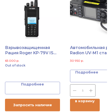
Взрывозащищенная
Автомобильная ра
Рация Roger KP-79V IS
Radion UV-M1 стан
(VHF)
DMR
65 000
р.
30 950
р.
Out of stock
Подробнее
Подробнее
в корзину
Запросить наличие