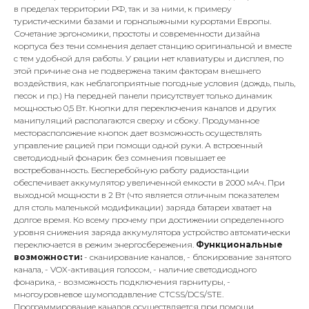
в пределах территории РФ, так и за ними, к примеру
туристическими базами и горнолыжными курортами Европы.
Сочетание эргономики, простоты и современности дизайна
корпуса без тени сомнения делает станцию оригинальной и вместе
с тем удобной для работы. У рации нет клавиатуры и дисплея, по
этой причине она не подвержена таким факторам внешнего
воздействия, как неблагоприятные погодные условия (дождь, пыль,
песок и пр.) На передней панели присутствует только динамик
мощностью 0,5 Вт. Кнопки для переключения каналов и других
манипуляций располагаются сверху и сбоку. Продуманное
месторасположение кнопок дает возможность осуществлять
управление рацией при помощи одной руки. А встроенный
светодиодный фонарик без сомнения повышает ее
востребованность. Бесперебойную работу радиостанции
обеспечивает аккумулятор увеличенной емкости в 2000 мАч. При
выходной мощности в 2 Вт (что является отличным показателем
для столь маленькой модификации) заряда батареи хватает на
долгое время. Ко всему прочему при достижении определенного
уровня снижения заряда аккумулятора устройство автоматически
переключается в режим энергосбережения.
Функциональные
возможности:
- с
канирование каналов,
- б
локирование занятого
канала,
-
VOX-
активация голосом,
- наличие светодиодного
фонарика,
- в
озможность подключения гарнитуры,
-
м
ногоуровневое шумоподавление СTCSS/DCS/STE.
Программирование каналов осуществляется при помощи