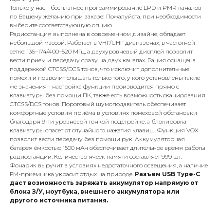
Только у нас - бесплатное программирование LPD и PMR каналов
по Вашему желанию при заказе! Пожалуйста, при необходимости
выберите соответствующую опцию.
Радиостанция выполнена в современном дизайне, обладает
небольшой массой. Работает в VHF/UHF диапазонах, в частотной
сетке: 136–174/400–520 МГц, а двухуровневый дисплей позволит
вести прием и передачу сразу на двух каналах. Рация оснащена
поддержкой CTCSS/DCS тонов, что исключит дополнительные
помехи и позволит слышать только того, у кого установлены такие
же значения - настройка функции производится прямо с
клавиатуры без помощи ПК, также есть возможность сканирования
CTCSS/DCS тонов. Пороговый шумоподавитель обеспечивает
комфортные условия приёма в условиях помеховой обстановки
благодаря 9-ти уровневой тонкой подстройке, а блокировка
клавиатуры спасет от случайного нажатия клавиш. Функция VOX
позволит вести передачу без помощи рук. Аккумуляторная
батарея ёмкостью 1500 мАч обеспечивает длительное время работы
радиостанции. Количество ячеек памяти составляет 999 шт.
Фонарик выручит в условиях недостаточного освещения, а наличие
FM-приемника украсит отдых на природе.
Разъем USB Type-C
даст возможность заряжать аккумулятор напрямую от
блока З/У, ноутбука, внешнего аккумулятора или
другого источника питания.