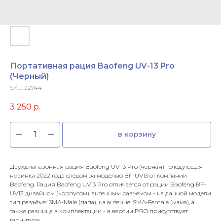
Портативная рация Baofeng UV-13 Pro
(Черный)
SKU:
22744
3 250
р.
в корзину
Двухдиапазонная рация Baofeng UV 13 Pro (черная)– следующая
новинка 2022 года следом за моделью BF-UV13 от компании
Baofeng. Рация Baofeng UV13 Pro отличается от рации Baofeng BF-
UV13 дизайном (корпусом), антенным разъемом - на данной модели
тип разъёма: SMA-Male (папа), на антенне: SMA-Female (мама), а
также разница в комплектации - в версии PRO присутствует
гарнитура.