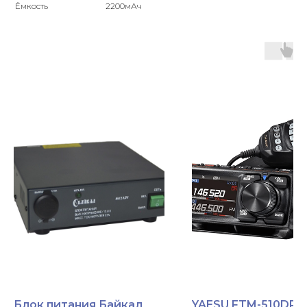
Ёмкость
2200мАч
Блок питания Байкал
YAESU FTM-510DR A