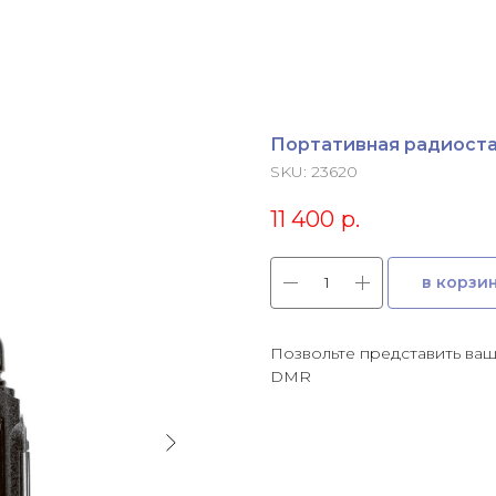
Портативная радиостан
SKU:
23620
11 400
р.
в корзи
Позвольте представить ва
DMR