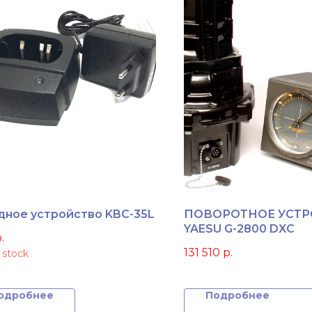
дное устройство KBC-35L
ПОВОРОТНОЕ УСТ
YAESU G-2800 DXC
.
131 510
р.
 stock
одробнее
Подробнее