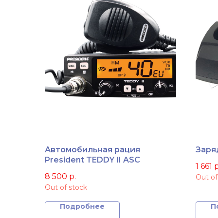
Автомобильная рация
Заря
President TEDDY II ASC
1 661
р
8 500
р.
Out of
Out of stock
Подробнее
П