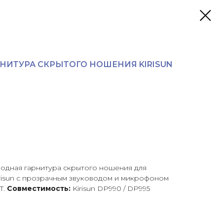
НИТУРА СКРЫТОГО НОШЕНИЯ KIRISUN
водная гарнитура скрытого ношения для
risun с прозрачным звуководом и микрофоном
T.
Совместимость:
Kirisun DP990 / DP995