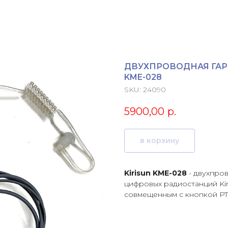
ДВУХПРОВОДНАЯ ГАР
KME-028
SKU:
24090
5900,00
р.
в корзину
Kirisun KME-028
- двухпро
цифровых радиостанций Ki
совмещенным с кнопкой PT