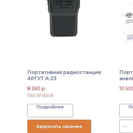
Портативная радиостанция
Порт
АРГУТ А-23
анал
Trac
8 550
р.
10 50
Out of stock
Подробнее
П
Запросить наличие