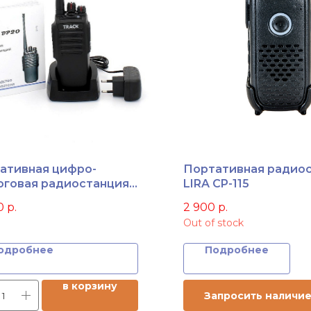
ативная цифро-
Портативная радио
оговая радиостанция
LIRA СP-115
k DP20-U DMR
0
р.
2 900
р.
Out of stock
одробнее
Подробнее
в корзину
Запросить наличи