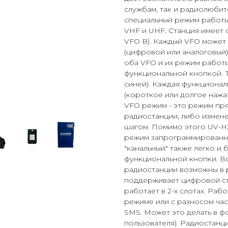
службам, так и радиолюбит
специальный режим работы.
VHF и UHF. Станция имеет 
VFO B). Каждый VFO может 
(цифровой или аналоговый
оба VFO и их режим работ
функциональной кнопкой. Т
синей). Каждая функционал
(короткое или долгое нажа
VFO режим - это режим пря
радиостанции, либо измене
шагом. Помимо этого UV-H2
режим запрограммированны
"канальный" также легко и
функциональной кнопки. В
радиостанции возможны в 
поддерживает цифровой ста
работает в 2-х слотах. Раб
режиме или с разносом час
SMS. Может это делать в ф
пользователя). Радиостанц