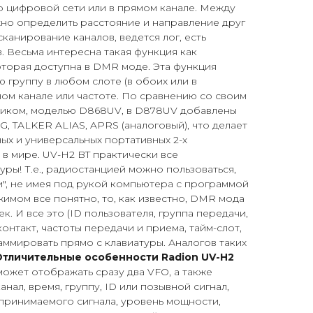
о цифровой сети или в прямом канале. Между
но определить расстояние и направление друг
канирование каналов, ведется лог, есть
. Весьма интересна такая функция как
ая доступна в DMR моде. Эта функция
 группу в любом слоте (в обоих или в
ом канале или частоте. По сравнению со своим
иком, моделью D868UV, в D878UV добавлены
, TALKER ALIAS, APRS (аналоговый), что делает
ных и универсальных портативных 2-х
в мире. UV-H2 BT практически все
уры! Т.е., радиостанцией можно пользоваться,
ки", не имея под рукой компьютера с программой
жимом все понятно, то, как известно, DMR мода
. И все это (ID пользователя, группа передачи,
онтакт, частоты передачи и приема, тайм-слот,
ммировать прямо с клавиатуры. Аналогов таких
Отличительные особенности Radion UV-H2
 может отображать сразу два VFO, а также
анал, время, группу, ID или позывной сигнал,
у принимаемого сигнала, уровень мощности,