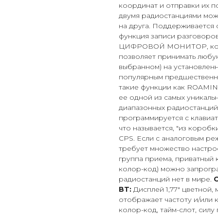
координат и отправки их п
двумя радиостанциями мож
на друга. Поддерживается с
функция записи разговоров
ЦИФРОВОЙ МОНИТОР, котор
позволяет принимать любую
выбранном) на установленн
популярным предшественн
такие функции как ROAMING
ее одной из самых уникаль
диапазонных радиостанций 
программируется с клавиат
что называется, "из короб
CPS. Если с аналоговым ре
требует множество настроек
группа приема, приватный к
колор-код) можно запрогра
радиостанций нет в мире.
BT:
Дисплей 1,77" цветной,
отображает частоту и/или к
колор-код, тайм-слот, сил