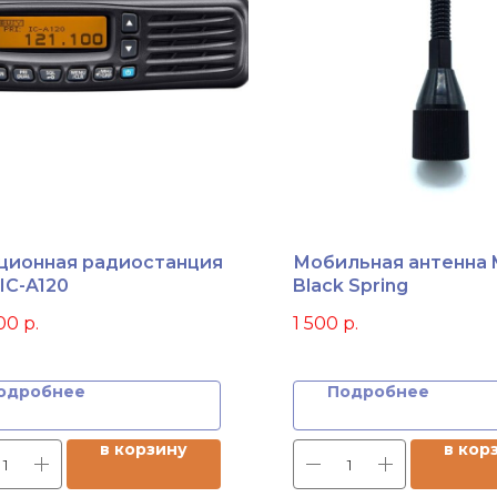
ционная радиостанция
Мобильная антенна 
IC-A120
Black Spring
00
р.
1 500
р.
одробнее
Подробнее
в корзину
в кор