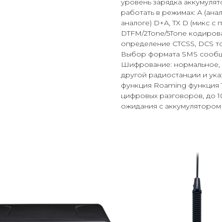
уровень зарядка аккумулят
работать в режимах: A (анал
аналоге) D+A, TX D (микс с
DTFM/2Tone/5Tone кодиров
определение CTCSS, DCS т
Выбор формата SMS сообще
Шифрование: нормальное, 
другой радиостанции и ук
функция Roaming функция Ta
цифровых разговоров, до 10
ожидания с аккумулятором 