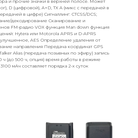
ора и прочие значки в верхней полосе. Может
ог), D (цифровой), A+D, TX A (микс с передачей в
 передачей в цифре) Сигналлинг: CTCSS/DCS;
ание/декодирование Сканирование и
онов FM-радио VOX функция Man down функция
ний: Hytera или Motorola APRS и D-APRS
улучшенное, AES Определение удаления от
азание направления Передача координат GPS
lker Alias (передача позывных по эфиру) запись
 ч (до 500 ч, опция) время работы в режиме
3100 мАч составляет порядка 2-х суток