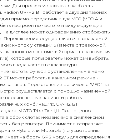
елям. Для профессиональных служб есть
 Radion UV-H2 BT работает в двух диапазонах
один приемо-передатчик и два VFO (VFO A и
быть настроен по частоте и виду модуляции
), На дисплее может одновременно отображать
ы. Переключение осуществляется назначаемой
аких кнопок у станции 5 (вместе с тревожной,
ьная кнопка может иметь 2 варианта назначения
тие), которые пользователь может сам выбрать.
мого ввода частоты с клавиатуры
ние частоты ручкой с установленным в меню
 BT может работать в канальном режиме -
х каналов. Переключение режимов с "VFO" на
 быстро осуществляется с помощью назначенной
се перечисленные варианты работы
различных комбинациях. UV-H2 BT
ндарт MOTO Trbo Tier I,II. Полноценно
ота в обоих слотах независимо в симплексном
тоты без репитера. Принимает и отправляет
ормате Hytera или Motorola (по усмотрению
ия имеет на борту GPS модуль для определения