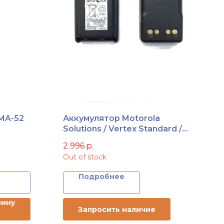
MA-52
Аккумулятор Motorola
Solutions / Vertex Standard /
Yaesu FNB-V132Li-UNI
2 996
р.
Out of stock
Подробнее
зину
Запросить наличие