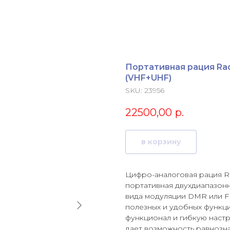
Портативная рация Rad
(VHF+UHF)
SKU:
23956
22500,00
р.
в корзину
Цифро-аналоговая рация Ra
портативная двухдиапазон
вида модуляции DMR или F
полезных и удобных функц
функционал и гибкую настро
дает возможность равнозн