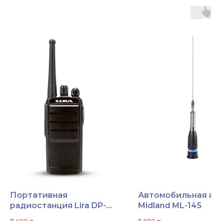
Портативная
Автомобильная ан
радиостанция Lira DP-
Midland ML-145
100V DMR
11 400
р.
3 600
р.