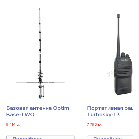
Базовая антенна Optim
Портативная раци
Base-TWO
Turbosky-T3
9 414
р.
7 790
р.
Подробнее
Подробнее