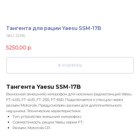
Тангента для рации Yaesu SSM-17B
SKU:
22316
5250,00
р.
в корзину
Тангента Yaesu SSM-17B
Выносной (внешний) микрофон для носимых радиостанций Yaesu
FT-4XR, FT-4VR, FT-25R, FT-65R. Подключается к станции через
разъем Motorola. Предусмотрен разъем для дополнительного
наушника. Технические характеристики:
Тип устройства: внешний микрофон;
Совместимость: рации Yaesu серии FT;
Разъем: Motorola CP.