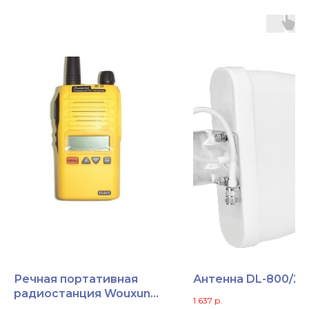
Речная портативная
Антенна DL-800/27
радиостанция Wouxun
1 637
р.
KG-801E